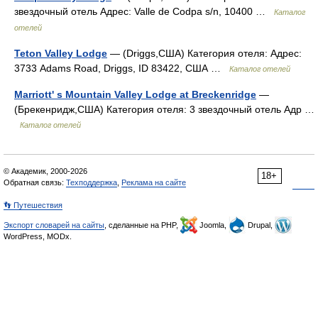
звездочный отель Адрес: Valle de Codpa s/n, 10400 …
Каталог
отелей
Teton Valley Lodge
— (Driggs,США) Категория отеля: Адрес:
3733 Adams Road, Driggs, ID 83422, США …
Каталог отелей
Marriott' s Mountain Valley Lodge at Breckenridge
—
(Брекенридж,США) Категория отеля: 3 звездочный отель Адр …
Каталог отелей
© Академик, 2000-2026
18+
Обратная связь:
Техподдержка
,
Реклама на сайте
👣 Путешествия
Экспорт словарей на сайты
, сделанные на PHP,
Joomla,
Drupal,
WordPress, MODx.